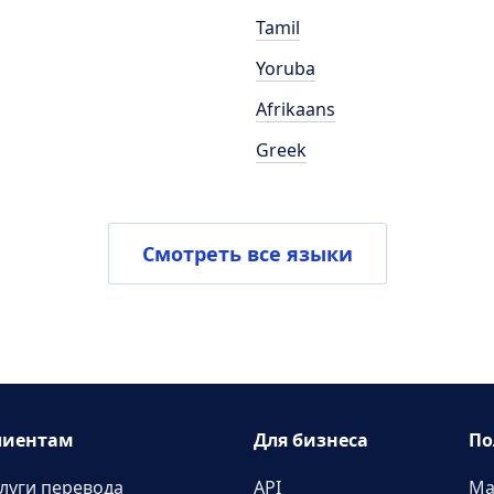
Tamil
Yoruba
Afrikaans
Greek
Смотреть все языки
лиентам
Для бизнеса
По
луги перевода
API
Ма