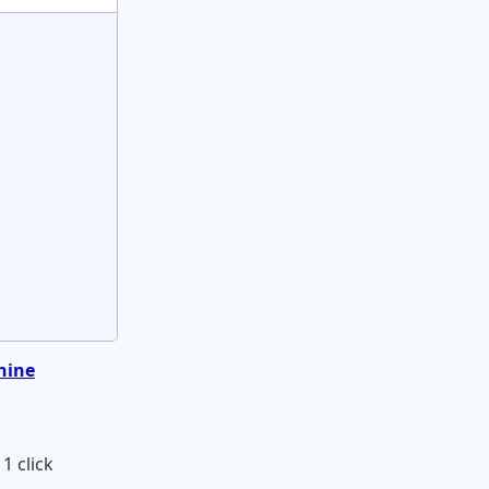
hine
1 click