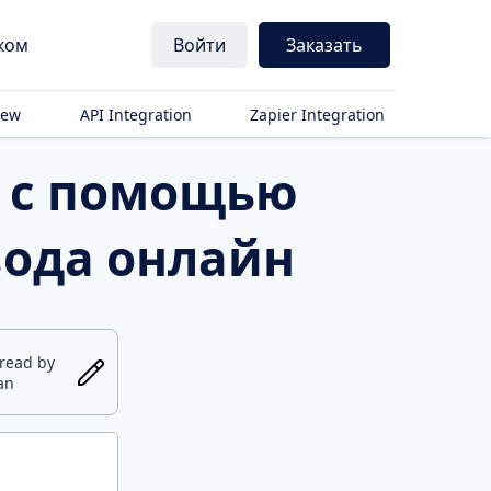
ком
Войти
Заказать
iew
API Integration
Zapier Integration
р с помощью
вода онлайн
fread by
an