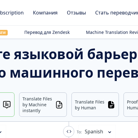
bscription
Компания
Отзывы
Стать переводчи
Перевод для Zendesk
Machine Translation Rev
NEW
е языковой барье
о машинного пере
Translate Files
Translate Files
Proo
by Machine
by Human
Hum
instantly
Spanish