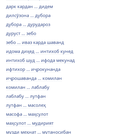
дарк кардан ... дидем
дилсӯзона ... дубора
дубора ... дурудароз
дуруст ... зебо
зебо ... иваз карда шаванд
идома диҳед ... интихоб кунед
интихоб шуд ... ифода мекунад
ифтихор ... иҷрокунанда
иҷрошаванда ... комилан
комилан ... лаблабу
лаблабу ... лутфан
лутфан ... масолеҳ
масофа ... маҳсулот
маҳсулот ... мудирият
музди меҳнат ... мутаносибан