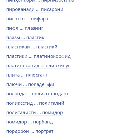
пированадӣ ... писарони
писохто ... пифара
пифл ... плазинг
плазм ... пластик
пластикаи ... пластикӣ
пластикӣ ... платинокорфид
платиносанид ... плиохипус
плита ... плюсганг
плючӣ ... поладеффӣ
поланда ... поликсстандарт
поликсстид ... политалий
политалистӣ ... помидор
помидор ... порбанд
пордорон ... портрет