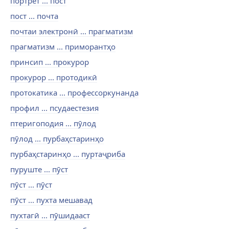
портрет ... пост
пост ... почта
почтаи электронӣ ... прагматизм
прагматизм ... приморантҳо
принсип ... прокурор
прокурор ... протодикӣ
протокатика ... профессоркунанда
профил ... псудаестезия
птеригоподия ... пӯлод
пӯлод ... пурбаҳстаринҳо
пурбаҳстаринҳо ... пуртаҷриба
пуруште ... пӯст
пӯст ... пӯст
пӯст ... пухта мешавад
пухтагӣ ... пӯшидааст