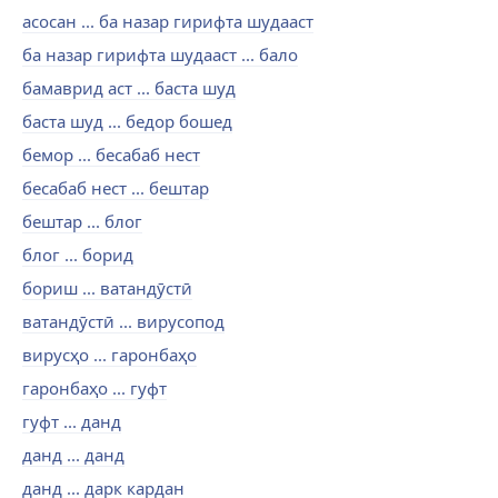
асосан ... ба назар гирифта шудааст
ба назар гирифта шудааст ... бало
бамаврид аст ... баста шуд
баста шуд ... бедор бошед
бемор ... бесабаб нест
бесабаб нест ... бештар
бештар ... блог
блог ... борид
бориш ... ватандӯстӣ
ватандӯстӣ ... вирусопод
вирусҳо ... гаронбаҳо
гаронбаҳо ... гуфт
гуфт ... данд
данд ... данд
данд ... дарк кардан