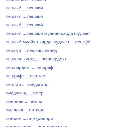
пешакӣ ... пешакӣ
пешакӣ ... пешакӣ
пешакӣ ... пешакӣ
пешакӣ ... пешакӣ муайян карда шудааст
пешакӣ муайян карда шудааст ... пешгӯӣ
пешгӯӣ ... пешкаш кунед
пешкаш кунед ... пешпардохт
пешпардохт ... пешрафт
пешрафт ... пештар
пештар ... пиёдагард
пиёдагард ... пиер
пиериан ... пилла
пиллакл ... пинҳон
пинҳон ... пинҳонкорӣ
пинҳонкорӣ ... пирнизостика