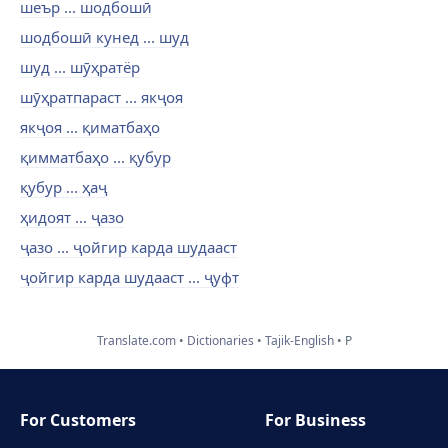
шеър ... шодбошӣ
шодбошӣ кунед ... шуд
шуд ... шӯҳратёр
шӯҳратпараст ... якҷоя
якҷоя ... қиматбаҳо
қимматбаҳо ... қубур
қубур ... ҳаҷ
ҳидоят ... ҷазо
ҷазо ... ҷойгир карда шудааст
ҷойгир карда шудааст ... ҷуфт
Translate.com
Dictionaries
Tajik-English
P
For Customers
For Business