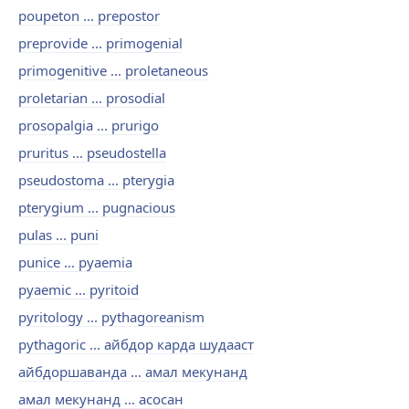
poupeton ... prepostor
preprovide ... primogenial
primogenitive ... proletaneous
proletarian ... prosodial
prosopalgia ... prurigo
pruritus ... pseudostella
pseudostoma ... pterygia
pterygium ... pugnacious
pulas ... puni
punice ... pyaemia
pyaemic ... pyritoid
pyritology ... pythagoreanism
pythagoric ... айбдор карда шудааст
айбдоршаванда ... амал мекунанд
амал мекунанд ... асосан