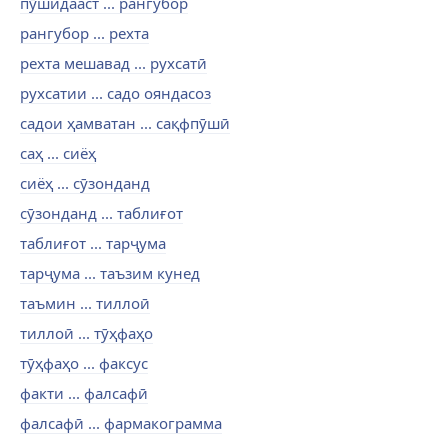
пӯшидааст ... рангубор
рангубор ... рехта
рехта мешавад ... рухсатӣ
рухсатии ... садо ояндасоз
садои ҳамватан ... сақфпӯшӣ
саҳ ... сиёҳ
сиёҳ ... сӯзонданд
сӯзонданд ... таблиғот
таблиғот ... тарҷума
тарҷума ... таъзим кунед
таъмин ... тиллоӣ
тиллоӣ ... тӯҳфаҳо
тӯҳфаҳо ... факсус
факти ... фалсафӣ
фалсафӣ ... фармакограмма