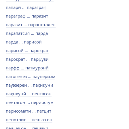
папарӣ ... параграф
параграф ... паразит
паразит ... паранптален
парапатсия ... парда
парда ... парисоӣ
парисоӣ ... парократ
парократ ... парфузӣ
парфф ... патмуронӣ
патогенез ... пауперизм
пауэзерен ... паҳнкунӣ
паҳнкунӣ ... пентагон
пентагон ... периостум
перисомати ... петцит
петютрис ... пеш аз он
пеш аз он ... пешакӣ