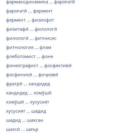
фармакодинамика ... фароғатӣ
фароғатӣ ... фермент
фермент ... физиофот
физитафӣ ... филологӣ
филологӣ ... фитнисис
фитнология ... флам
флеботомист ... фоне
фонеографист ... фосфективӣ
фосфиникӣ ... фоҷиавӣ
фратрӣ ... хандидед
хандидед ... хомӯшӣ
хомӯшӣ ... хусусият
хусусият ... шадид
шадид ... шахсан
шахсӣ ... шеър