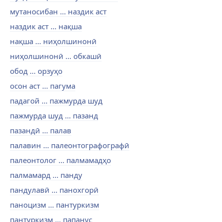
мутаносибан ... наздик аст
наздик аст ... нақша
нақша ... ниҳолшинонӣ
ниҳолшинонӣ ... обкашӣ
обод ... орзуҳо
осон аст ... пагума
падагой ... пажмурда шуд
пажмурда шуд ... пазанд
пазандӣ ... палав
палавин ... палеонтографографӣ
палеонтолог ... палмамадҳо
палмамард ... панду
пандулавӣ ... панохгорӣ
паноцизм ... пантуркизм
пантуркизм ... папанус