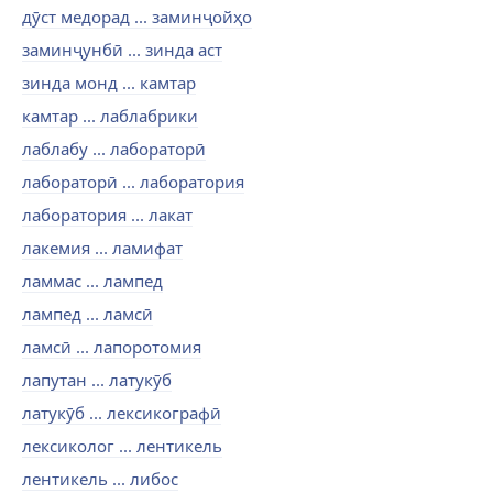
дӯст медорад ... заминҷойҳо
заминҷунбӣ ... зинда аст
зинда монд ... камтар
камтар ... лаблабрики
лаблабу ... лабораторӣ
лабораторӣ ... лаборатория
лаборатория ... лакат
лакемия ... ламифат
ламмас ... лампед
лампед ... ламсӣ
ламсӣ ... лапоротомия
лапутан ... латукӯб
латукӯб ... лексикографӣ
лексиколог ... лентикель
лентикель ... либос