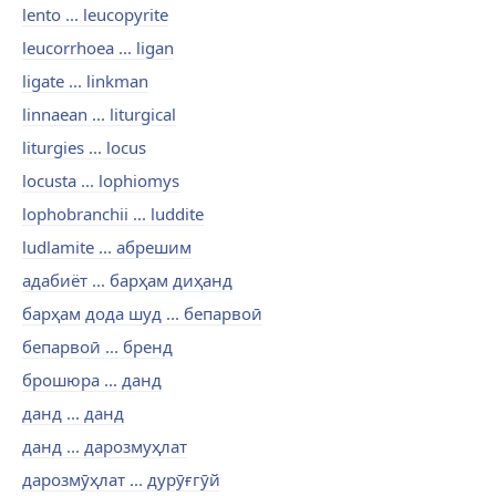
lento ... leucopyrite
leucorrhoea ... ligan
ligate ... linkman
linnaean ... liturgical
liturgies ... locus
locusta ... lophiomys
lophobranchii ... luddite
ludlamite ... абрешим
адабиёт ... барҳам диҳанд
барҳам дода шуд ... бепарвоӣ
бепарвоӣ ... бренд
брошюра ... данд
данд ... данд
данд ... дарозмуҳлат
дарозмӯҳлат ... дурӯғгӯй