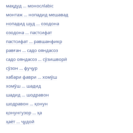
маҳдуд ... монослlabic
монтаж ... нопадид мешавад
нопадид шуд ... озодона
озодона ... пастсифат
пастсифат ... равшанфикр
равған ... садо ояндасоз
садо ояндасоз ... сӯзишворӣ
сӯзон ... фуҷур
хабари фаври ... хомӯш
хомӯш ... шадид
шадид ... шодравон
шодравон ... қонун
қонунгузор ... ҳа
ҳаёт ... ҷудоӣ