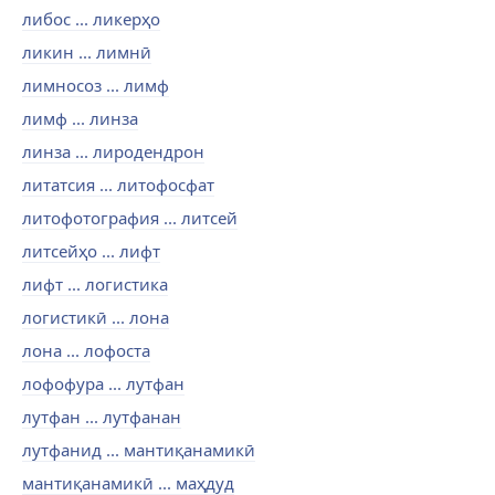
либос ... ликерҳо
ликин ... лимнӣ
лимносоз ... лимф
лимф ... линза
линза ... лиродендрон
литатсия ... литофосфат
литофотография ... литсей
литсейҳо ... лифт
лифт ... логистика
логистикӣ ... лона
лона ... лофоста
лофофура ... лутфан
лутфан ... лутфанан
лутфанид ... мантиқанамикӣ
мантиқанамикӣ ... маҳдуд