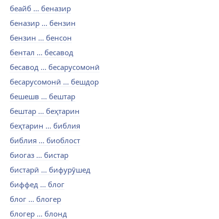
беайб ... беназир
беназир ... бензин
бензин ... бенсон
бентал ... бесавод
бесавод ... бесарусомонӣ
бесарусомонӣ ... бешдор
бешешв ... бештар
бештар ... беҳтарин
беҳтарин ... библия
библия ... биоблост
биогаз ... бистар
бистарӣ ... бифурӯшед
биффед ... блог
блог ... блогер
блогер ... блонд