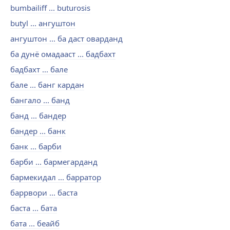
bumbailiff ... buturosis
butyl ... ангуштон
ангуштон ... ба даст оварданд
ба дунё омадааст ... бадбахт
бадбахт ... бале
бале ... банг кардан
бангало ... банд
банд ... бандер
бандер ... банк
банк ... барби
барби ... бармегарданд
бармекидал ... барратор
баррвори ... баста
баста ... бата
бата ... беайб