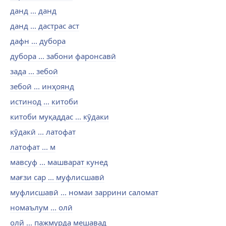
данд ... данд
данд ... дастрас аст
дафн ... дубора
дубора ... забони фаронсавӣ
зада ... зебоӣ
зебоӣ ... инҳоянд
истинод ... китоби
китоби муқаддас ... кӯдаки
кӯдакӣ ... латофат
латофат ... м
мавсуф ... машварат кунед
мағзи сар ... муфлисшавӣ
муфлисшавӣ ... номаи заррини саломат
номаълум ... олӣ
олй ... пажмурда мешавад