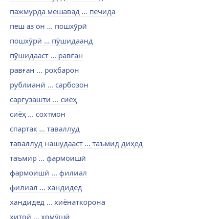
пажмурда мешавад ... печида
пеш аз он ... пошхӯрӣ
пошхӯрӣ ... пӯшидаанд
пӯшидааст ... равған
равған ... роҳбарон
рублианӣ ... сарбозон
саргузашти ... сиёҳ
сиёҳ ... сохтмон
спартак ... таваллуд
таваллуд нашудааст ... таъмид диҳед
таъмир ... фармоишӣ
фармоишӣ ... филиал
филиал ... хандидед
хандидед ... хиёнаткорона
хитоӣ ... хомӯшӣ