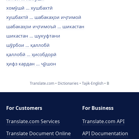
хомӯшӣ ... хушбахтӣ
хушбахтӣ ... шабакаҳои иҷтимоӣ
шабакаҳои иҷтимоъӣ ... шикастан
шикастан ... шукуфтани
шўрбои ... қаллобӣ
қаллобӣ ... ҳисобдорӣ
ҳифз кардан ... ҷӯшон
Translate.com
Dictionaries
Tajik-English
B
For Customers
For Business
Translate.com Services
Translate.com
API
Translate Document Online
API Documentation