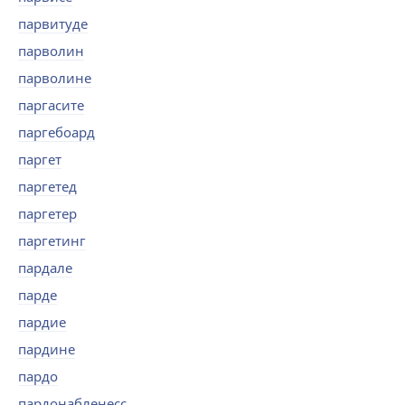
парвитуде
парволин
парволине
паргасите
паргебоард
паргет
паргетед
паргетер
паргетинг
пардале
парде
пардие
пардине
пардо
пардонабленесс