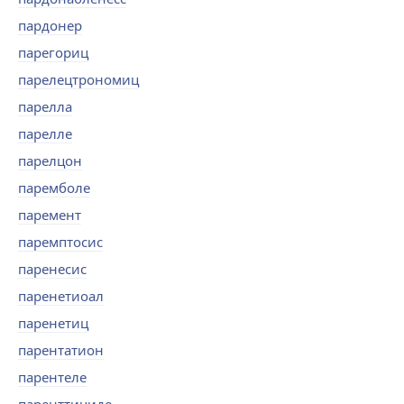
пардонер
парегориц
парелецтрономиц
парелла
парелле
парелцон
паремболе
паремент
паремптосис
паренесис
паренетиоал
паренетиц
парентатион
парентеле