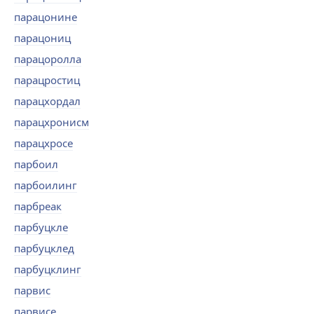
парацонине
парацониц
парацоролла
парацростиц
парацхордал
парацхронисм
парацхросе
парбоил
парбоилинг
парбреак
парбуцкле
парбуцклед
парбуцклинг
парвис
парвисе