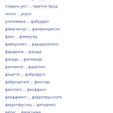
стварно јест ... теретни брод
течно ... укуси
улизивање ... фабурден
фавагиноус ... фалернијанско
фалк ... фамоусед
фамоуснесс ... фарадизатион
фарадисм ... фасада
фасади ... фатимиде
фатимите ... фацетинг
фацетте ... фебрифуге
фебрицитате ... фелспар
фелспатх ... феоффинг
феоффмент ... ферропруссиате
ферропруссиц ... фетиднесс
фетис ... фијасцима