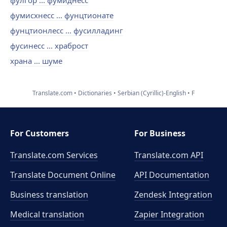
фулгор ... фумиднесс
фумисхнесс ... фунцтионате
фунцтионлесс ... фусилладинг
фусинесс ... храброст
храна ... шуме
Translate.com
Dictionaries
Serbian (Cyrillic)-English
F
For Customers
For Business
Translate.com Services
Translate.com
API
Translate Document Online
API Documentation
Business translation
Zendesk Integration
Medical translation
Zapier Integration