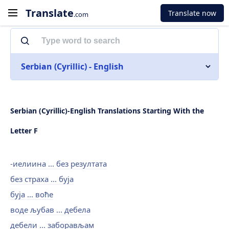
Translate
Translate now
.com
Serbian (Cyrillic) - English
Serbian (Cyrillic)-English Translations Starting With the
Letter F
-иелиина ... без резултата
без страха ... буја
буја ... воће
воде љубав ... дебела
дебели ... заборављам