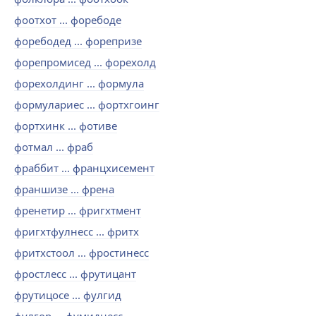
фоотхот ... форебоде
форебодед ... форепризе
форепромисед ... форехолд
форехолдинг ... формула
формулариес ... фортхгоинг
фортхинк ... фотиве
фотмал ... фраб
фраббит ... францхисемент
франшизе ... френа
френетир ... фригхтмент
фригхтфулнесс ... фритх
фритхстоол ... фростинесс
фростлесс ... фрутицант
фрутицосе ... фулгид