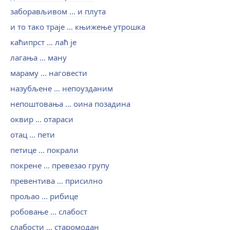
заборављивом ... и плута
и то тако траје ... књижење утрошка
каћипрст ... лаћ је
лагања ... ману
мараму ... наговести
назубљене ... непоузданим
непоштовања ... оина позадина
оквир ... отараси
отац ... пети
петице ... покрали
покрене ... превезао групу
превентива ... присилно
прољао ... рибице
робовање ... слабост
слабости ... старомодан