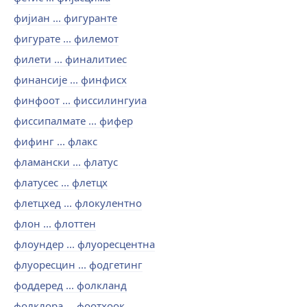
фијиан ... фигуранте
фигурате ... филемот
филети ... финалитиес
финансије ... финфисх
финфоот ... фиссилингуиа
фиссипалмате ... фифер
фифинг ... флакс
фламански ... флатус
флатусес ... флетцх
флетцхед ... флокулентно
флон ... флоттен
флоундер ... флуоресцентна
флуоресцин ... фодгетинг
фоддеред ... фолкланд
фолклора ... фоотхоок