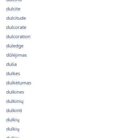
dulcite
dulcitude
dulcorate
dulcoration
duledge
dūlėjimas
dulia
dulkes
dulkėtumas
dulkines
dulkinių
dulkinti
dulkių
dulkių