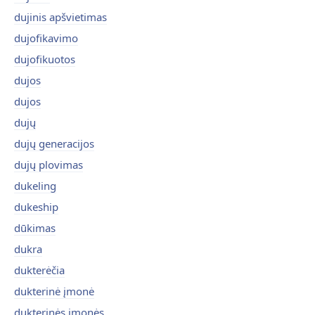
dujinis apšvietimas
dujofikavimo
dujofikuotos
dujos
dujos
dujų
dujų generacijos
dujų plovimas
dukeling
dukeship
dūkimas
dukra
dukterėčia
dukterinė įmonė
dukterinės įmonės