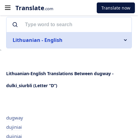
Translate
Translate now
.com
Lithuanian - English
`
Lithuanian-English Translations Between dugway -
dulki_siurbli (Letter “D”)
dugway
dujiniai
dujiniai