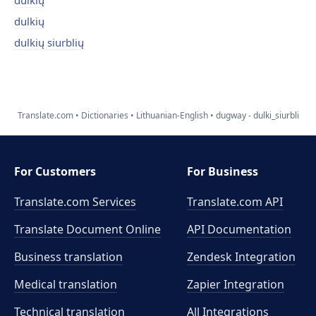
dulkių
dulkių
dulkių siurblių
Translate.com
Dictionaries
Lithuanian-English
dugway - dulki_siurbli
For Customers
For Business
Translate.com Services
Translate.com
API
Translate Document Online
API Documentation
Business translation
Zendesk Integration
Medical translation
Zapier Integration
Technical translation
All Integrations