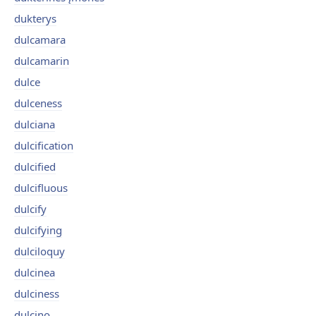
dukterys
dulcamara
dulcamarin
dulce
dulceness
dulciana
dulcification
dulcified
dulcifluous
dulcify
dulcifying
dulciloquy
dulcinea
dulciness
dulcino