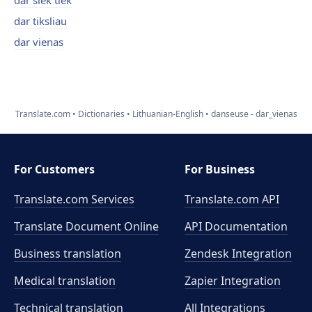
dar šiek tiek
dar tiksliau
dar vienas
Translate.com
Dictionaries
Lithuanian-English
danseuse - dar_vienas
For Customers
For Business
Translate.com Services
Translate.com
API
Translate Document Online
API Documentation
Business translation
Zendesk Integration
Medical translation
Zapier Integration
Technical translation
All Integrations