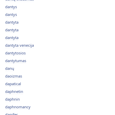
dantys
dantys
dantyta
dantyta
dantyta
dantyta venecija
dantytosios
dantytumas
danų
daoizmas
dapatical
daphnetin
daphnin
daphnomancy
dapifer