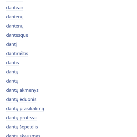
dantean
dantenų
dantenų
dantesque
dantį
dantiraštis
dantis
dantų
dantų
dantų akmenys
dantų ėduonis
dantų prasikalimą
dantų protezai
dantų šepetėlis
dantų skausmas