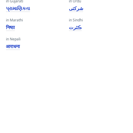
in Gujarati
in Urdu
પ્રામાણિકતા
شرکتی
in Marathi
in Sindhi
निष्ठा
ڪثرت
in Nepali
आराधना