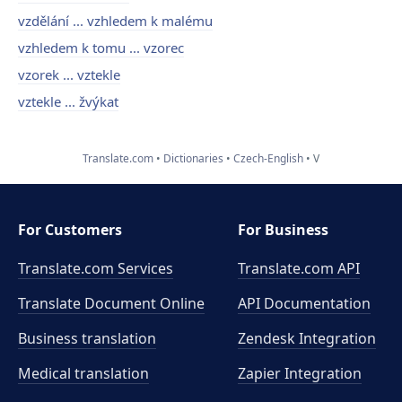
vzdělání ... vzhledem k malému
vzhledem k tomu ... vzorec
vzorek ... vztekle
vztekle ... žvýkat
Translate.com
Dictionaries
Czech-English
V
For Customers
For Business
Translate.com Services
Translate.com
API
Translate Document Online
API Documentation
Business translation
Zendesk Integration
Medical translation
Zapier Integration