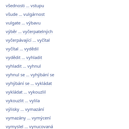
všednosti ... vstupu
všude ... vulgárnost
vulgate ... výbavu
výběr ... vyčerpatelných
vyčerpávající ... vyčítal
vyčítal ... vydědil
vydědit ... vyhladit
vyhladit ... vyhnul
vyhnul se ... vyhýbání se
vyhýbání se ... vykládat
vykládat ... vykouzlil
vykouzlit ... vylila
výlisky ... vymazání
vymazány ... vymýcení
vymyslel ... vynucovaná