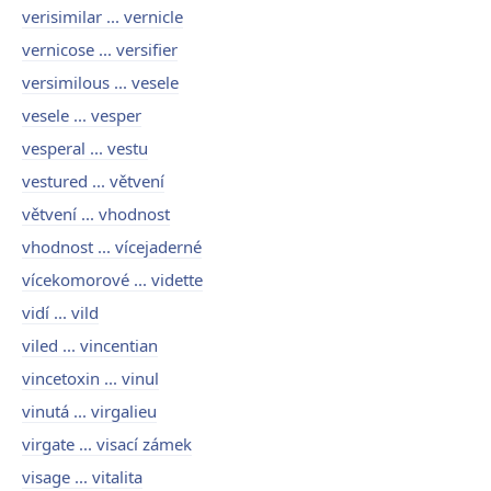
verisimilar ... vernicle
vernicose ... versifier
versimilous ... vesele
vesele ... vesper
vesperal ... vestu
vestured ... větvení
větvení ... vhodnost
vhodnost ... vícejaderné
vícekomorové ... vidette
vidí ... vild
viled ... vincentian
vincetoxin ... vinul
vinutá ... virgalieu
virgate ... visací zámek
visage ... vitalita