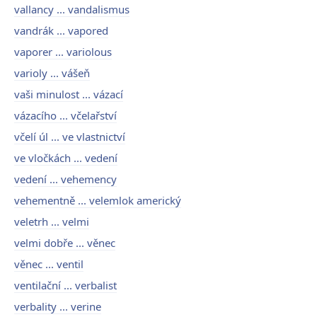
vallancy ... vandalismus
vandrák ... vapored
vaporer ... variolous
varioly ... vášeň
vaši minulost ... vázací
vázacího ... včelařství
včelí úl ... ve vlastnictví
ve vločkách ... vedení
vedení ... vehemency
vehementně ... velemlok americký
veletrh ... velmi
velmi dobře ... věnec
věnec ... ventil
ventilační ... verbalist
verbality ... verine