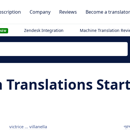
scription
Company
Reviews
Become a translato
Zendesk Integration
Machine Translation Rev
NEW
h Translations Star
victrice ... villanella
গ্রা