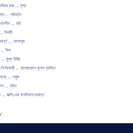
সঁচার করা ... দৃশ্য
যমান ... পরিবর্তন
র্তনশীল ... বমি
.. বিদায়ী
েষপূর্ণ ... বোলাপুক
থ ... ভিস
... মুল্য দিচ্ছি
-নির্ণয়কারী ... শব্দপ্রয়োগে কুশল ব্যক্তি
াহুল্য ... সবুজ
াভ ... হরিত
 ... হৃত্পিণ্ডের কপাটকসংক্রান্ত
V