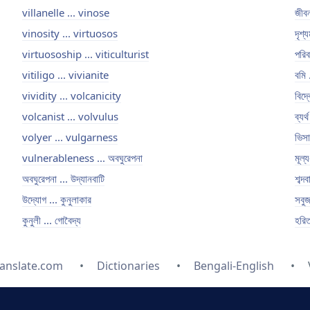
villanelle ... vinose
জীবন
vinosity ... virtuosos
দৃশ্
virtuosoship ... viticulturist
পরিব
vitiligo ... vivianite
বমি .
vividity ... volcanicity
বিদ্ব
volcanist ... volvulus
ব্যর্
volyer ... vulgarness
ভিসা 
vulnerableness ... অবঘুরেপনা
মূল্য
অবঘুরেপনা ... উদ্যানবাটি
শব্দব
উদ্যোগ ... কুনুলাকার
সবুজ
কুনুলী ... গোবৈদ্য
হরিত
anslate.com
Dictionaries
Bengali-English