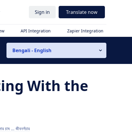
r
Sign in
Translate now
iew
API Integration
Zapier Integration
Bengali - English
ting With the
ক্ষার চাষ ... জীবনসঁচার